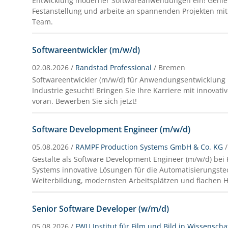
Entwicklung moderner Softwareanwendungen ein! Genieße
Festanstellung und arbeite an spannenden Projekten m
Team.
Softwareentwickler (m/w/d)
02.08.2026 /
Randstad Professional
/ Bremen
Softwareentwickler (m/w/d) für Anwendungsentwicklung 
Industrie gesucht! Bringen Sie Ihre Karriere mit innovat
voran. Bewerben Sie sich jetzt!
Software Development Engineer (m/w/d)
05.08.2026 /
RAMPF Production Systems GmbH & Co. KG
Gestalte als Software Development Engineer (m/w/d) bei
Systems innovative Lösungen für die Automatisierungstech
Weiterbildung, modernsten Arbeitsplätzen und flachen H
Senior Software Developer (w/m/d)
05.08.2026 /
FWU Institut für Film und Bild in Wissenscha