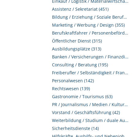
Einkauf / Logistik / Materialwirtschaft (455)
Assistenz / Sekretariat (451)
Bildung / Erziehung / Soziale Berufe (390)
Marketing / Werbung / Design (355)
Berufskraftfahrer / Personenbeförderung (Land, Wasser, Luft) (339)
Öffentlicher Dienst (315)
Ausbildungsplätze (313)
Banken / Versicherungen / Finanzdienstleister (292)
Consulting / Beratung (195)
Freiberufler / Selbständigkeit / Franchise (149)
Personalwesen (142)
Rechtswesen (139)
Gastronomie / Tourismus (63)
PR / Journalismus / Medien / Kultur (59)
Vorstand / Geschäftsführung (42)
Weiterbildung / Studium / duale Ausbildung (36)
Sicherheitsdienste (14)
Hilfskräfte, Aushilfs- und Nebenjobs (2)