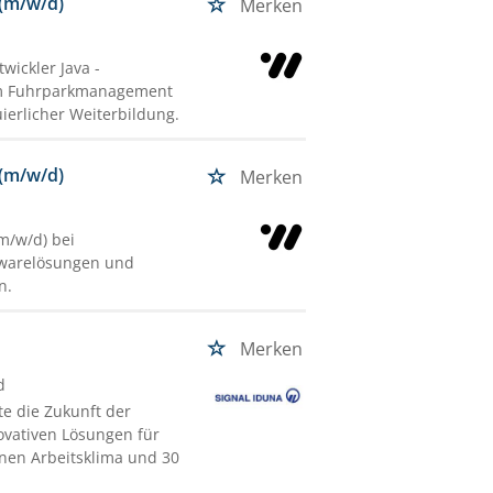
 (m/w/d)
Merken
wickler Java -
 im Fuhrparkmanagement
uierlicher Weiterbildung.
 (m/w/d)
Merken
m/w/d) bei
twarelösungen und
n.
Merken
d
te die Zukunft der
ovativen Lösungen für
nen Arbeitsklima und 30