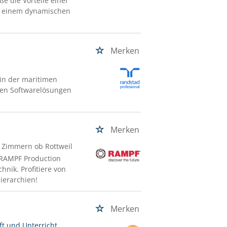
 die Vorteile einer
it einem dynamischen
Merken
in der maritimen
iven Softwarelösungen
Merken
/ Zimmern ob Rottweil
 RAMPF Production
nik. Profitiere von
ierarchien!
Merken
ft und Unterricht