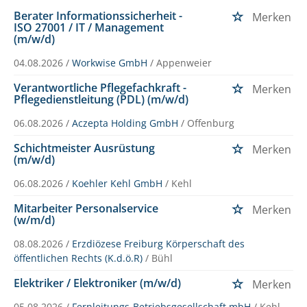
Berater Informationssicherheit -
Merken
ISO 27001 / IT / Management
(m/w/d)
04.08.2026 /
Workwise GmbH
/ Appenweier
Verantwortliche Pflegefachkraft -
Merken
Pflegedienstleitung (PDL) (m/w/d)
06.08.2026 /
Aczepta Holding GmbH
/ Offenburg
Schichtmeister Ausrüstung
Merken
(m/w/d)
06.08.2026 /
Koehler Kehl GmbH
/ Kehl
Mitarbeiter Personalservice
Merken
(w/m/d)
08.08.2026 /
Erzdiözese Freiburg Körperschaft des
öffentlichen Rechts (K.d.ö.R)
/ Bühl
Elektriker / Elektroniker (m/w/d)
Merken
05.08.2026 /
Fernleitungs-Betriebsgesellschaft mbH
/ Kehl