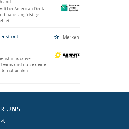
chland
/d) bei American Dental
nd baue langfristige
ebiet!
ienst mit
Merken
ienst innovative
n Teams und nutze deine
nternationalen
R UNS
kt