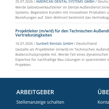
25.07.2026 /
AMERICAN DENTAL SYSTEMS GMBH
/ Deuts
Werde Gebietsverkaufsleiter im Dental-Außendienst (m/w
Systems. Begeistere Kunden mit innovativen Produkten u
Beziehungen auf. Dein Wohnort bestimmt das Vertriebsg
Projektleiter (m/w/d) für den Technischen Außend
Vertriebstätigkeiten
16.07.2026 /
Sunbelt Rentals GmbH
/ Deutschland
Gestalte als Projektleiter (m/w/d) im Technischen Außend
Bodenschutzprojekte mit. Werde Teil eines dynamische
Expertise für nachhaltige Bau Lösungen in spannenden i
Projekten.
ARBEITGEBER
ÜBE
Stellenanzeige schalten
Konta