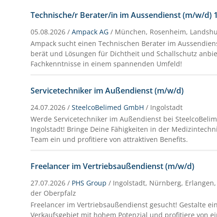
Technische/r Berater/in im Aussendienst (m/w/d) 
05.08.2026 /
Ampack AG
/ München, Rosenheim, Landshut
Ampack sucht einen Technischen Berater im Aussendien
berät und Lösungen für Dichtheit und Schallschutz anbie
Fachkenntnisse in einem spannenden Umfeld!
Servicetechniker im Außendienst (m/w/d)
24.07.2026 /
SteelcoBelimed GmbH
/ Ingolstadt
Werde Servicetechniker im Außendienst bei SteelcoBelim
Ingolstadt! Bringe Deine Fähigkeiten in der Medizintec
Team ein und profitiere von attraktiven Benefits.
Freelancer im Vertriebsaußendienst (m/w/d)
27.07.2026 /
PHS Group
/ Ingolstadt, Nürnberg, Erlangen
der Oberpfalz
Freelancer im Vertriebsaußendienst gesucht! Gestalte e
Verkaufsgebiet mit hohem Potenzial und profitiere von e