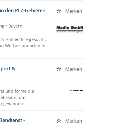
in den PLZ-Gebieten
Merken
ung
/ Bayern,
im Homeoffice gesucht.
l an Werbestandorten in
sport &
Merken
ts und forme die
riebssinn, um
u gewinnen.
ußendienst -
Merken