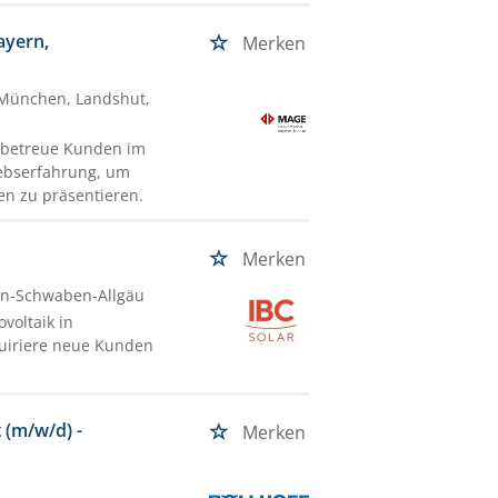
ayern,
Merken
 München, Landshut,
 betreue Kunden im
iebserfahrung, um
n zu präsentieren.
Merken
rn-Schwaben-Allgäu
voltaik in
quiriere neue Kunden
(m/w/d) -
Merken