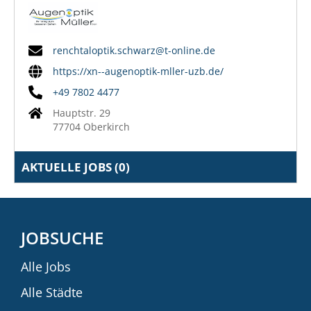
renchtaloptik.schwarz@t-online.de
https://xn--augenoptik-mller-uzb.de/
+49 7802 4477
Hauptstr. 29
77704 Oberkirch
AKTUELLE JOBS (
0
)
JOBSUCHE
Alle Jobs
Alle Städte