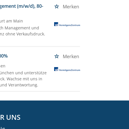
agement (m/w/d), 80-
Merken
furt am Main
alth Management und
anz ohne Verkaufsdruck.
100%
Merken
hen
München und unterstütze
uck. Wachse mit uns in
 und Verantwortung.
R UNS