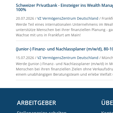
Schweizer Privatbank - Einsteiger ins Wealth Man
100%
20.07.2026 /
VZ VermögensZentrum Deutschland
/ Frank
Werde Teil eines internationalen Unternehmens im We
unterstütze Menschen bei ihrer finanziellen Planung - g
Wachse mit uns in Frankfurt am Main!
(Junior-) Finanz- und Nachlassplaner (m/w/d), 80-
15.07.2026 /
VZ VermögensZentrum Deutschland
/ Münc
Werde (Junior-) Finanz- und Nachlassplaner (m/w/d) in 
Menschen bei ihren finanziellen Zielen ohne Verkaufsdr
einem unabhängigen Beratungsteam und erlebe Vielfalt
ARBEITGEBER
ÜBE