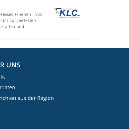
ozesses erlernen – von
 bis zur perfekten
hkräften und
R UNS
kt
adaten
ichten aus der Region