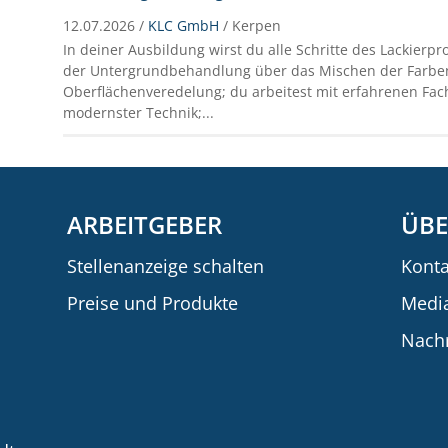
12.07.2026 /
KLC GmbH
/ Kerpen
In deiner Ausbildung wirst du alle Schritte des Lackierpr
der Untergrundbehandlung über das Mischen der Farben
Oberflächenveredelung; du arbeitest mit erfahrenen Fac
modernster Technik;...
ARBEITGEBER
ÜBE
Stellenanzeige schalten
Konta
Preise und Produkte
Medi
Nachr