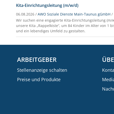
Kita-Einrichtungsleitung (m/w/d)
06.08.2026 /
AWO Soziale Dienste Main-Taunus gGmbH
/
Wir suchen eine engagierte Kita-Einrichtungsleitung (m/w/
unsere Kita „Rappelkiste“, um 84 Kinder im Alter von 1 bi
und ein lebendiges Umfeld zu gestalten.
ARBEITGEBER
ÜBE
Stellenanzeige schalten
Konta
Preise und Produkte
Medi
Nachr