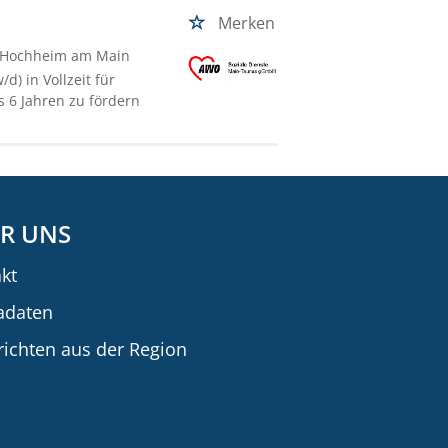
Merken
 Hochheim am Main
d) in Vollzeit für
s 6 Jahren zu fördern
R UNS
kt
adaten
ichten aus der Region