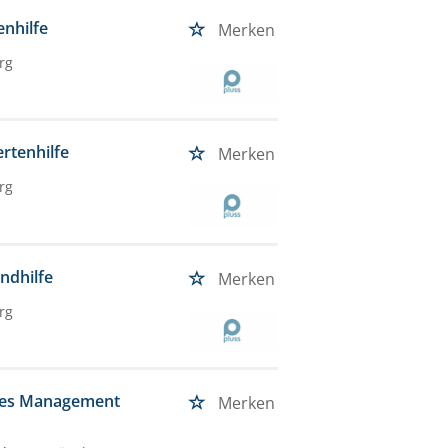
enhilfe
Merken
rg
ertenhilfe
Merken
rg
ndhilfe
Merken
rg
ales Management
Merken