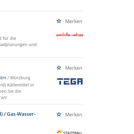
Merken
 für die
D-Badplanungen und
Merken
mbH
/ Würzburg
d) Kältemittel in
en Sie die
ran!
) / Gas-Wasser-
Merken