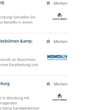
/d)
Merken
rzburg! Genießen Sie
che Benefits in einem
beitsbühnen &amp;
Merken
axisnah an Maschinen,
nsive Einarbeitung und
zburg
Merken
) in Würzburg mit
vorragenden
e Deine handwerklichen