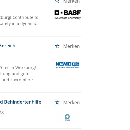
Merken
zburg! Contribute to
safety in a dynamic
Bereich
Merken
O-tec in Würzburg!
eitung und gute
 und koordiniere
nd Behindertenhilfe
Merken
rg