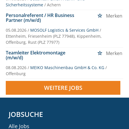
Sicherheitssysteme
/ Achern
Personalreferent / HR Business
Merken
Partner (m/w/d)
05.08.2026 /
MOSOLF Logistics & Services GmbH
/
Ettenheim, Friesenheim (PLZ 77948), Kippenheim,
Offenburg, Rust (PLZ 77977)
Teamleiter Elektromontage
Merken
(m/w/d)
08.08.2026 /
MEIKO Maschinenbau GmbH & Co. KG
/
Offenburg
WEITERE JOBS
JOBSUCHE
Alle Jobs