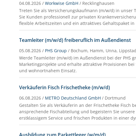
04.08.2026 /
Workwise GmbH
/ Recklinghausen
Treten Sie als Versicherungskaufmann (m/w/d) in unser
Sie Kunden professionell zur privaten Krankenversicher
flexible Arbeitszeiten und ein attraktives Gehaltspaket i
Teamleiter (m/w/d) freiberuflich im Außendienst
05.08.2026 /
PHS Group
/ Bochum, Hamm, Unna, Lippstad
Werde Teamleiter (m/w/d) im Außendienst bei der PHS gr
Marketingprojekte und erhalte attraktive Provisionen bei 
und wohnortnahem Einsatz.
Verkäuferin Fisch Frischetheke (m/w/d)
06.08.2026 /
METRO Deutschland GmbH
/ Dortmund
Gestalten Sie als Verkäuferin an der Frischetheke Fisch 
ansprechende Fischabteilung und begeistern Sie unsere
erstklassigem Service und frischen Produkten in einer
Ausbildung zum Parkettleger (w/m/d)