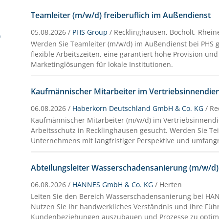
Teamleiter (m/w/d) freiberuflich im Außendienst
05.08.2026 /
PHS Group
/ Recklinghausen, Bocholt, Rhein
)
Werden Sie Teamleiter (m/w/d) im Außendienst bei PHS 
flexible Arbeitszeiten, eine garantiert hohe Provision und
Marketinglösungen für lokale Institutionen.
Kaufmännischer Mitarbeiter im Vertriebsinnendie
06.08.2026 /
Haberkorn Deutschland GmbH & Co. KG
/ R
Kaufmännischer Mitarbeiter (m/w/d) im Vertriebsinnendi
Arbeitsschutz in Recklinghausen gesucht. Werden Sie Tei
Unternehmens mit langfristiger Perspektive und umfangr
Abteilungsleiter Wasserschadensanierung (m/w/d)
06.08.2026 /
HANNES GmbH & Co. KG
/ Herten
Leiten Sie den Bereich Wasserschadensanierung bei H
Nutzen Sie Ihr handwerkliches Verständnis und Ihre F
Kundenbeziehungen auszubauen und Prozesse zu optim