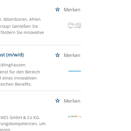
Merken
e, Ibbenbüren, Ahlen
group! Genießen Sie
 fördern Sie innovative
nst (m/w/d)
Merken
ecklinghausen
enst für den Bereich
l eines innovativen
eichen Benefits.
Merken
ANNES GmbH & Co KG.
ührungskompetenzen, um
ieren.