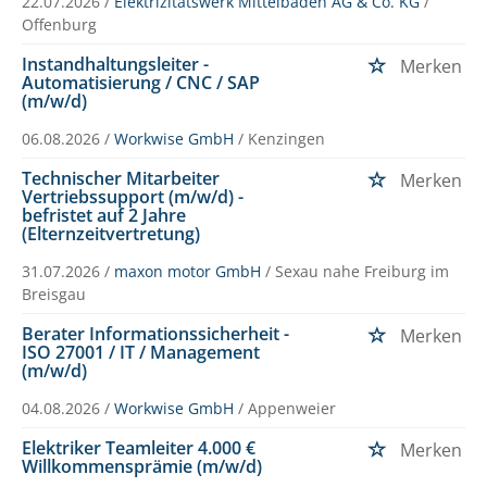
22.07.2026 /
Elektrizitätswerk Mittelbaden AG & Co. KG
/
Offenburg
Instandhaltungsleiter -
Merken
Automatisierung / CNC / SAP
(m/w/d)
06.08.2026 /
Workwise GmbH
/ Kenzingen
Technischer Mitarbeiter
Merken
Vertriebssupport (m/w/d) -
befristet auf 2 Jahre
(Elternzeitvertretung)
31.07.2026 /
maxon motor GmbH
/ Sexau nahe Freiburg im
Breisgau
Berater Informationssicherheit -
Merken
ISO 27001 / IT / Management
(m/w/d)
04.08.2026 /
Workwise GmbH
/ Appenweier
Elektriker Teamleiter 4.000 €
Merken
Willkommensprämie (m/w/d)