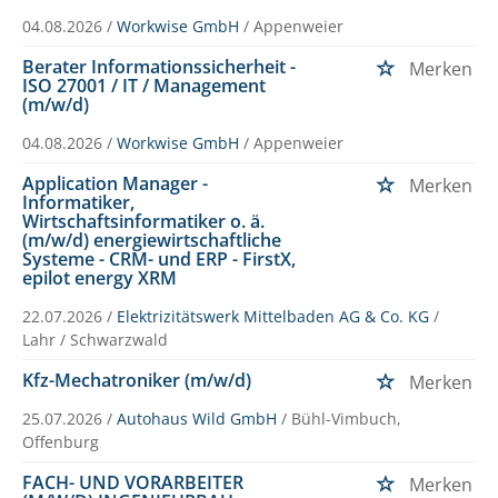
04.08.2026 /
Workwise GmbH
/ Appenweier
Berater Informationssicherheit -
Merken
ISO 27001 / IT / Management
(m/w/d)
04.08.2026 /
Workwise GmbH
/ Appenweier
Application Manager -
Merken
Informatiker,
Wirtschaftsinformatiker o. ä.
(m/w/d) energiewirtschaftliche
Systeme - CRM- und ERP - FirstX,
epilot energy XRM
22.07.2026 /
Elektrizitätswerk Mittelbaden AG & Co. KG
/
Lahr / Schwarzwald
Kfz-Mechatroniker (m/w/d)
Merken
25.07.2026 /
Autohaus Wild GmbH
/ Bühl-Vimbuch,
Offenburg
FACH- UND VORARBEITER
Merken