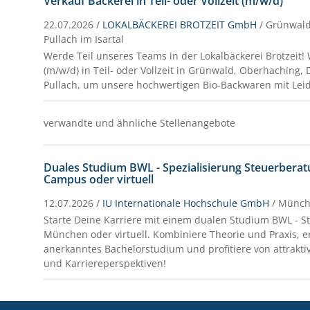
Verkauf Bäckerei in Teil- oder Vollzeit (m/w/d)
22.07.2026 /
LOKALBÄCKEREI BROTZEIT GmbH
/ Grünwal
Pullach im Isartal
Werde Teil unseres Teams in der Lokalbäckerei Brotzeit!
(m/w/d) in Teil- oder Vollzeit in Grünwald, Oberhaching
Pullach, um unsere hochwertigen Bio-Backwaren mit Leid
verwandte und ähnliche Stellenangebote
Duales Studium BWL - Spezialisierung Steuerberat
Campus oder virtuell
12.07.2026 /
IU Internationale Hochschule GmbH
/ Münc
Starte Deine Karriere mit einem dualen Studium BWL - S
München oder virtuell. Kombiniere Theorie und Praxis, er
anerkanntes Bachelorstudium und profitiere von attrakt
und Karriereperspektiven!