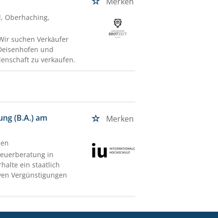
Merken
d, Oberhaching,
 Wir suchen Verkäufer
, Deisenhofen und
enschaft zu verkaufen.
ung (B.A.) am
Merken
hen
teuerberatung in
halte ein staatlich
iven Vergünstigungen