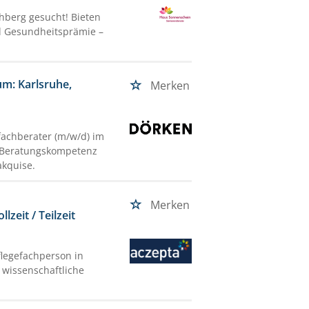
ohberg gesucht! Bieten
und Gesundheitsprämie –
m: Karlsruhe,
Merken
fachberater (m/w/d) im
e Beratungskompetenz
akquise.
t
Merken
zeit / Teilzeit
flegefachperson in
e wissenschaftliche