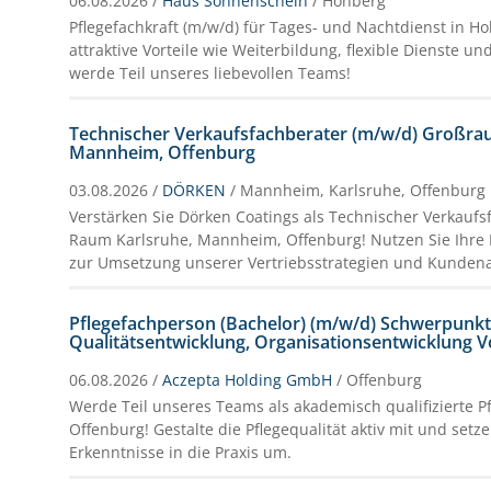
06.08.2026 /
Haus Sonnenschein
/ Hohberg
Pflegefachkraft (m/w/d) für Tages- und Nachtdienst in H
attraktive Vorteile wie Weiterbildung, flexible Dienste 
werde Teil unseres liebevollen Teams!
Technischer Verkaufsfachberater (m/w/d) Großrau
Mannheim, Offenburg
03.08.2026 /
DÖRKEN
/ Mannheim, Karlsruhe, Offenburg
Verstärken Sie Dörken Coatings als Technischer Verkaufs
Raum Karlsruhe, Mannheim, Offenburg! Nutzen Sie Ihr
zur Umsetzung unserer Vertriebsstrategien und Kunden
Pflegefachperson (Bachelor) (m/w/d) Schwerpunk
Qualitätsentwicklung, Organisationsentwicklung Voll
06.08.2026 /
Aczepta Holding GmbH
/ Offenburg
Werde Teil unseres Teams als akademisch qualifizierte P
Offenburg! Gestalte die Pflegequalität aktiv mit und setz
Erkenntnisse in die Praxis um.