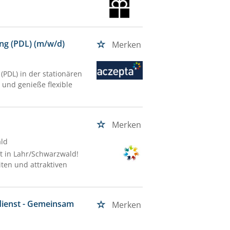
ung (PDL) (m/w/d)
Merken
(PDL) in der stationären
e und genieße flexible
Merken
ald
t in Lahr/Schwarzwald!
iten und attraktiven
tdienst - Gemeinsam
Merken