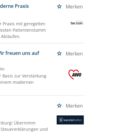
derne Praxis
Merken
 Praxis mit geregelten
 festen Patientenstamm
n Abläufen.
Wir freuen uns auf
Merken
nau
r Basis zur Verstärkung
n einem modernen
Merken
fenburg! Übernimm
d Steuererklärungen und