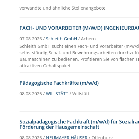
verwandte und ähnliche Stellenangebote
FACH- UND VORARBEITER (M/W/D) INGENIEURBA
07.08.2026 /
Schleith GmbH
/ Achern
Schleith GmbH sucht einen Fach- und Vorarbeiter (m/w/
selbstständig Schal- und Bewehrungsarbeiten durchzuf
Baumaschinen zu bedienen. Profitieren Sie von flachen 
attraktiven Gehaltspaket.
Pädagogische Fachkräfte (m/w/d)
08.08.2026 /
WILLSTÄTT
/ Willstätt
Sozialpädagogische Fachkraft (m/w/d) für Sozialr
Förderung der Hausgemeinschaft
08.08.2026 /
NEUMAYER HÄUSER
/ Offenburg