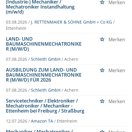
(Industrie-) Mechaniker /
Merken
Mechatroniker Instandhaltung
(m/w/d)
03.08.2026 /
J. RETTENMAIER & SÖHNE GmbH + Co KG
/
Ettenheim
LAND- UND
Merken
BAUMASCHINENMECHATRONIKE
R (M/W/D)
07.08.2026 /
Schleith GmbH
/ Achern
AUSBILDUNG ZUM LAND- UND
Merken
BAUMASCHINENMECHATRONIKE
R (M/W/D) FÜR 2026
07.08.2026 /
Schleith GmbH
/ Achern
Servicetechniker / Elektroniker /
Merken
Mechatroniker / Mechaniker -
Ettenheim bei Freiburg / Straßburg
12.07.2026 /
Amazon TA
/ Ettenheim
Mechaniker / Mechatroniker /