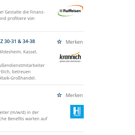
! Gestalte die Finanz-
nd profitiere von
.
Z 30-31 & 34-38
Merken
Hildesheim, Kassel,
Außendienstmitarbeiter
rtlich, betreuen
ltaik-Großhandel.
Merken
eiter (m/w/d) in der
che Benefits warten auf