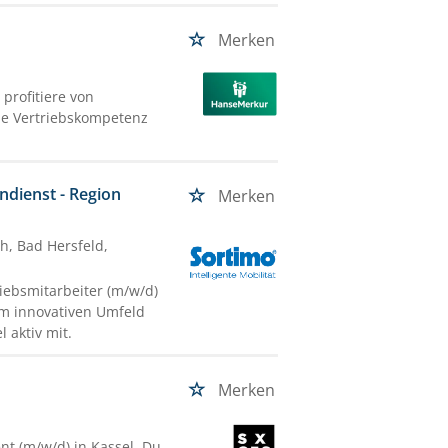
Merken
profitiere von
ne Vertriebskompetenz
ndienst - Region
Merken
ch, Bad Hersfeld,
iebsmitarbeiter (m/w/d)
m innovativen Umfeld
 aktiv mit.
Merken
nt (m/w/d) in Kassel. Du