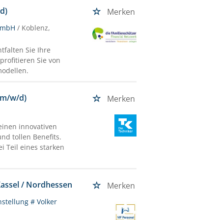
d)
Merken
 GmbH
/ Koblenz,
falten Sie Ihre
ofitieren Sie von
modellen.
(m/w/d)
Merken
einen innovativen
nd tollen Benefits.
i Teil eines starken
 Kassel / Nordhessen
Merken
nstellung # Volker