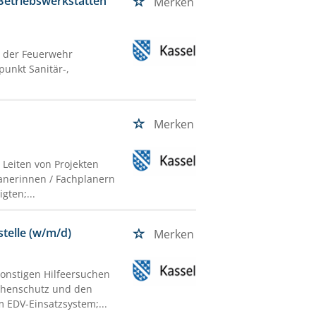
Betriebswerkstätten
Merken
t der Feuerwehr
unkt Sanitär-,
Merken
 Leiten von Projekten
anerinnen / Fachplanern
gten;...
stelle (w/m/d)
Merken
onstigen Hilfeersuchen
ophenschutz und den
 EDV-Einsatzsystem;...