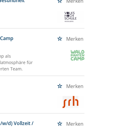
 Gesundheit
Merken
n-Camp
Merken
mp als
hlatmosphäre für
erten Team.
Merken
w/d) Vollzeit /
Merken