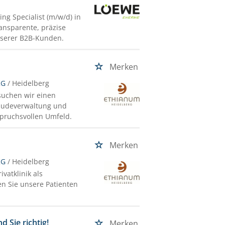
ng Specialist (m/w/d) in
ransparente, präzise
nserer B2B-Kunden.
Merken
KG
/ Heidelberg
suchen wir einen
ebäudeverwaltung und
pruchsvollen Umfeld.
Merken
KG
/ Heidelberg
vatklinik als
n Sie unsere Patienten
d Sie richtig!
Merken