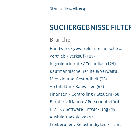
Start
Heidelberg
SUCHERGEBNISSE FILTE
Branche
Handwerk / gewerblich-technische Berufe (196)
Vertrieb / Verkauf (189)
Ingenieurberufe / Techniker (129)
Kaufmännische Berufe & Verwaltung (124)
Medizin und Gesundheit (95)
Architektur / Bauwesen (67)
Finanzen / Controlling / Steuern (58)
Berufskraftfahrer / Personenbeförderung (Land, Wasser, Luft) (57)
IT / TK / Software-Entwicklung (45)
Ausbildungsplätze (42)
Freiberufler / Selbständigkeit / Franchise (41)