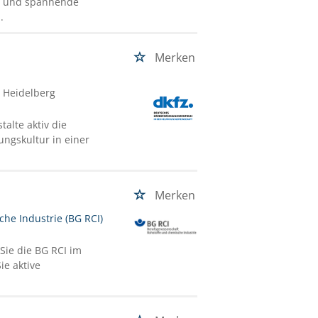
n und spannende
.
Merken
/ Heidelberg
alte aktiv die
ungskultur in einer
Merken
he Industrie (BG RCI)
Sie die BG RCI im
ie aktive