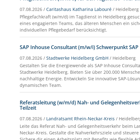
07.08.2026 /
Caritashaus Katharina Labouré
/ Heidelberg
Pflegefachkraft (w/m/d) im Tagdienst in Heidelberg gesuc
eines engagierten Teams, das älteren Menschen ein sich
individuellen Pflegebedarf berücksichtigt.
SAP Inhouse Consultant (m/w/i) Schwerpunkt SAP IS
07.08.2026 /
Stadtwerke Heidelberg GmbH
/ Heidelberg
Gestalten Sie die Energiewende als SAP Inhouse Consulta
Stadtwerke Heidelberg. Bieten Sie über 200.000 Mensch
nachhaltige Energie. Entwickeln Sie innovative SAP-Lösu
dynamischen Team.
Referatsleitung (w/m/d) Nah- und Gelegenheitsverk
Teilzeit
07.08.2026 /
Landratsamt Rhein-Neckar-Kreis
/ Heidelber
Leite das Referat Nah- und Gelegenheitsverkehr beim L
Neckar-Kreis. Gestalte die Nahverkehrsziele und steuere 
Sichere dir einen Arbeitsplatz mit Benefits wie flexible A