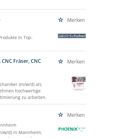
)
Merken
Produkte in Top-
s CNC Fräser, CNC
Merken
haniker (m/w/d) als
rnehmen hochwertige
ptimierung zu arbeiten.
Merken
annheim
(m/w/d) in Mannheim.