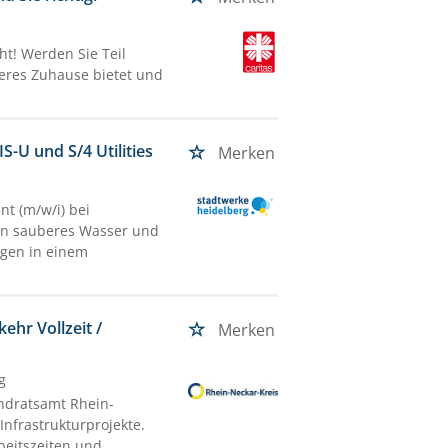
ht! Werden Sie Teil
eres Zuhause bietet und
-U und S/4 Utilities
Merken
nt (m/w/i) bei
en sauberes Wasser und
ngen in einem
ehr Vollzeit /
Merken
g
andratsamt Rhein-
Infrastrukturprojekte.
rbeitszeiten und