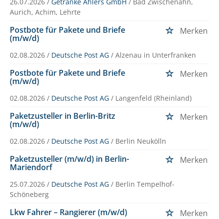
26.07.2026 /
Getränke Ahlers GmbH
/ Bad Zwischenahn,
Aurich, Achim, Lehrte
Postbote für Pakete und Briefe
Merken
(m/w/d)
02.08.2026 /
Deutsche Post AG
/ Alzenau in Unterfranken
Postbote für Pakete und Briefe
Merken
(m/w/d)
02.08.2026 /
Deutsche Post AG
/ Langenfeld (Rheinland)
Paketzusteller in Berlin-Britz
Merken
(m/w/d)
02.08.2026 /
Deutsche Post AG
/ Berlin Neukölln
Paketzusteller (m/w/d) in Berlin-
Merken
Mariendorf
25.07.2026 /
Deutsche Post AG
/ Berlin Tempelhof-
Schöneberg
Lkw Fahrer – Rangierer (m/w/d)
Merken