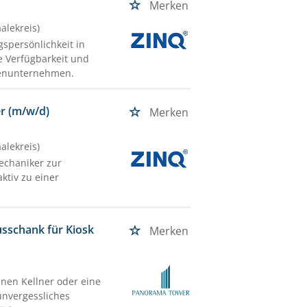
Merken
alekreis)
spersönlichkeit in
e Verfügbarkeit und
lienunternehmen.
er (m/w/d)
Merken
alekreis)
echaniker zur
ktiv zu einer
Ausschank für Kiosk
Merken
nen Kellner oder eine
unvergessliches