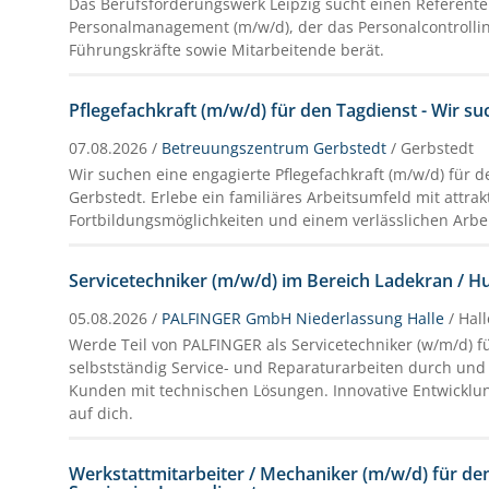
Das Berufsförderungswerk Leipzig sucht einen Referente
Personalmanagement (m/w/d), der das Personalcontrolli
Führungskräfte sowie Mitarbeitende berät.
Pflegefachkraft (m/w/d) für den Tagdienst - Wir su
07.08.2026 /
Betreuungszentrum Gerbstedt
/ Gerbstedt
Wir suchen eine engagierte Pflegefachkraft (m/w/d) für d
Gerbstedt. Erlebe ein familiäres Arbeitsumfeld mit attrak
Fortbildungsmöglichkeiten und einem verlässlichen Arbe
Servicetechniker (m/w/d) im Bereich Ladekran / 
05.08.2026 /
PALFINGER GmbH Niederlassung Halle
/ Hall
Werde Teil von PALFINGER als Servicetechniker (w/m/d) f
selbstständig Service- und Reparaturarbeiten durch und
Kunden mit technischen Lösungen. Innovative Entwicklu
auf dich.
Werkstattmitarbeiter / Mechaniker (m/w/d) für de