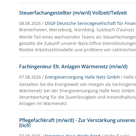
Steuerfachangestellter (m/w/d) Vollzeit/Teilzeit
08.08.2026 /
DSGF Deutsche Servicegesellschaft für Fina
Bremerhaven, Merseburg, Nürnberg, Sulzbach (Taunus)
Werde Teil eines wachsenden Teams als Steuerfachanges
gestalte die Zukunft unserer Back-Office-Dienstleistunge
flexible Arbeitszeitmodelle und profitiere von zahlreichen
Fachingenieur Elt. Anlagen Wärmenetz (m/w/d)
07.08.2026 /
Energieversorgung Halle Netz GmbH
/ Halle 
Gestalten Sie die Energiewelt von morgen als Fachingenie
Wärmenetz bei der Energieversorgung Halle Netz GmbH
Verantwortung für die Zuverlässigkeit und Instandhaltun
Anlagen im Wärmenetz.
Pflegefachkraft (m/w/d) - Zur Verstärkung unsere
Dich!
07.08.2026 /
Noventus Haus Heide Nord
/ Halle (Saale)