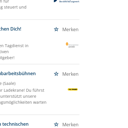
n für
ng steuert und
chen Dich!
Merken
en Tagdienst in
tiven
itgeber!
Hubarbeitsbühnen
Merken
e (Saale)
ür Ladekrane! Du führst
 unterstützt unsere
ngsmöglichkeiten warten
n technischen
Merken