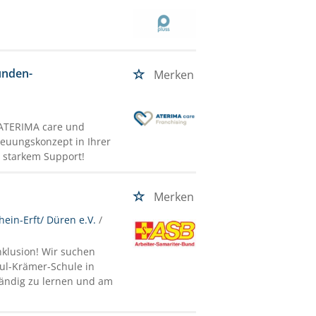
unden-
Merken
 ATERIMA care und
reuungskonzept in Ihrer
 starkem Support!
Merken
ein-Erft/ Düren e.V.
/
nklusion! Wir suchen
aul-Krämer-Schule in
tändig zu lernen und am