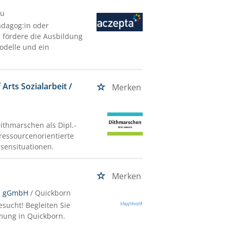
au
ädagog:in oder
 fördere die Ausbildung
odelle und ein
Arts Sozialarbeit /
Merken
ithmarschen als Dipl.-
 ressourcenorientierte
isensituationen.
Merken
rd gGmbH
/ Quickborn
esucht! Begleiten Sie
mung in Quickborn.