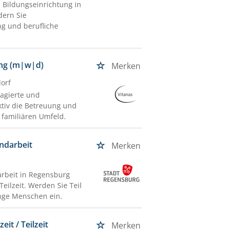
e Bildungseinrichtung in
dern Sie
ng und berufliche
ung (m|w|d)
Merken
dorf
gagierte und
ktiv die Betreuung und
 familiären Umfeld.
ndarbeit
Merken
arbeit in Regensburg
eilzeit. Werden Sie Teil
unge Menschen ein.
it / Teilzeit
Merken