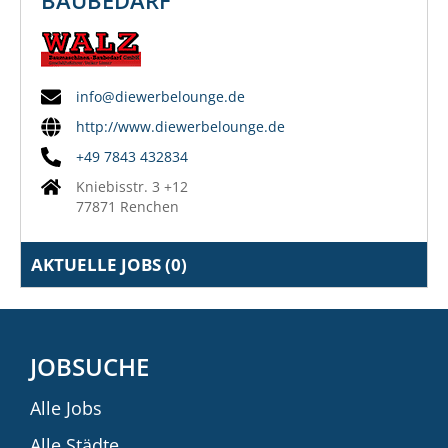
info@diewerbelounge.de
http://www.diewerbelounge.de
+49 7843 432834
Kniebisstr. 3 +12
77871 Renchen
AKTUELLE JOBS (
0
)
JOBSUCHE
Alle Jobs
Alle Städte