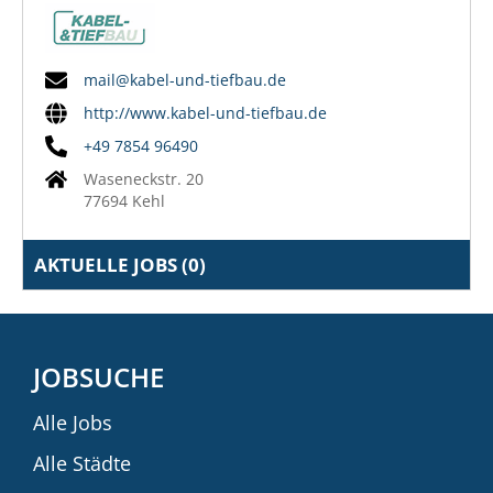
mail@kabel-und-tiefbau.de
http://www.kabel-und-tiefbau.de
+49 7854 96490
Waseneckstr. 20
77694 Kehl
AKTUELLE JOBS (
0
)
JOBSUCHE
Alle Jobs
Alle Städte