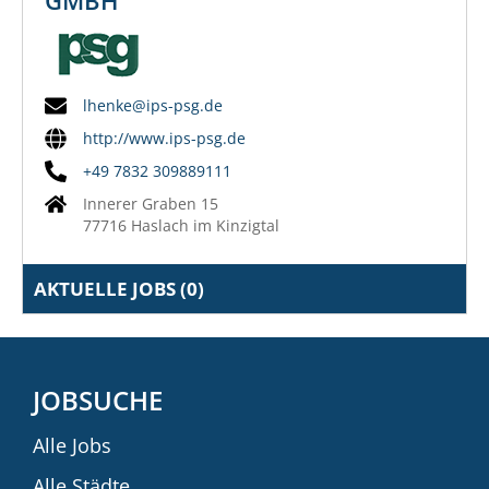
lhenke@ips-psg.de
http://www.ips-psg.de
+49 7832 309889111
Innerer Graben 15
77716 Haslach im Kinzigtal
AKTUELLE JOBS (
0
)
JOBSUCHE
Alle Jobs
Alle Städte