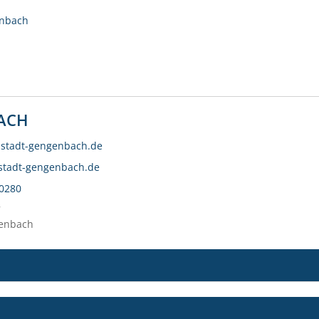
enbach
ACH
@stadt-gengenbach.de
stadt-gengenbach.de
30280
7
enbach