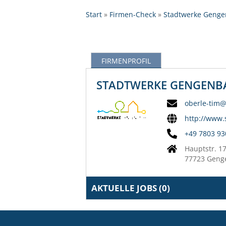
Start
Firmen-Check
Stadtwerke Geng
FIRMENPROFIL
STADTWERKE GENGENB
oberle-tim
http://www.
+49 7803 9
Hauptstr. 1
77723 Geng
AKTUELLE JOBS (
0
)