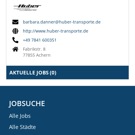
barbara.danner@huber-transporte.de
http://www.huber-transporte.de
+49 7841 600351
Fabrikstr. 8
77855 Achern
AKTUELLE JOBS (
0
)
JOBSUCHE
Alle Jobs
Alle Städte