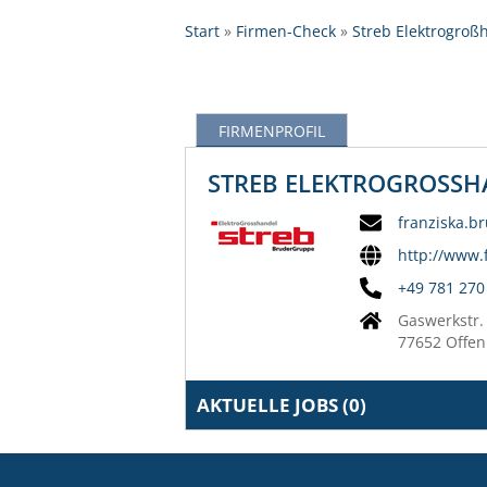
Start
Firmen-Check
Streb Elektrogroßh
FIRMENPROFIL
STREB ELEKTROGROSSHA
franziska.b
http://www.f
+49 781 270
Gaswerkstr.
77652 Offe
AKTUELLE JOBS (
0
)