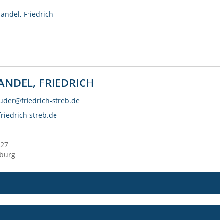
andel, Friedrich
NDEL, FRIEDRICH
ruder@friedrich-streb.de
riedrich-streb.de
 27
nburg