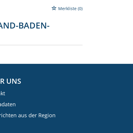
Merkliste
(0)
BAND-BADEN-
R UNS
kt
adaten
ichten aus der Region