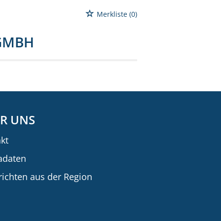
Merkliste
(0)
-GMBH
R UNS
kt
adaten
ichten aus der Region