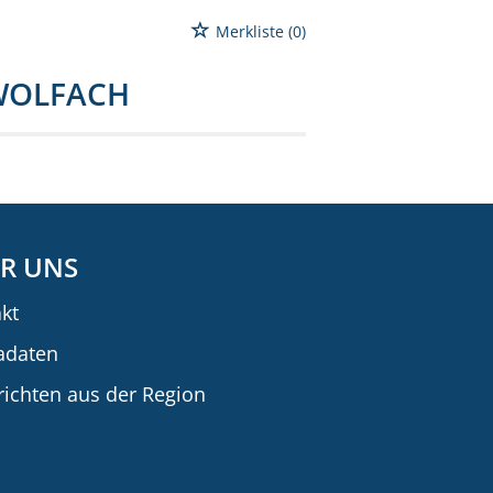
Merkliste
(0)
WOLFACH
R UNS
kt
adaten
ichten aus der Region