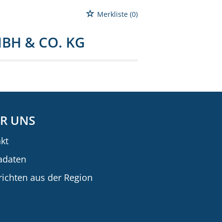
Merkliste
(0)
BH & CO. KG
R UNS
kt
adaten
ichten aus der Region